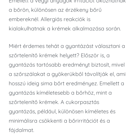
Emellett a vegyi anyagok irritációt okozhatnak
a bőrön, különösen az érzékeny bőrű
embereknél. Allergiás reakciók is
kialakulhatnak a krémek alkalmazása során.
Miért érdemes tehát a gyantázást választani a
szőrtelenítő krémek helyett? Először is, a
gyantázás tartósabb eredményt biztosít, mivel
a szőrszálakat a gyökerükből távolítják el, ami
hosszú ideig sima bőrt eredményez. Emellett a
gyantázás kíméletesebb a bőrhöz, mint a
szőrtelenítő krémek. A cukorpasztás
gyantázás, például, különösen kíméletes és
minimálisra csökkenti a bőrirritációt és a
fájdalmat.