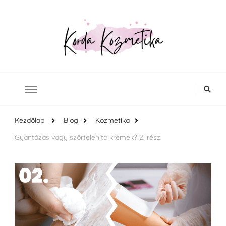
Budapest legjobb kozmetikusa a Nyugati pályaudvarnál
Korda Kozmetika
Kezdőlap
Blog
Kozmetika
Gyantázás vagy szőrtelenítő krémek? 2. rész.