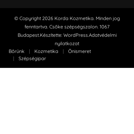
© Copyright 2026
Korda Kozmetika
. Minden jog
fenntartva. Csőke szépségszalon. 1067
Budapest.Készítette:
WordPress
.
Adatvédelmi
nyilatkozat
Bőrünk
Kozmetika
Önismeret
Szépségipar