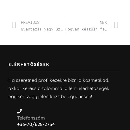
PREVIOUS
NEXT
Gyantázás vagy Szőrtelenítő Krémek? 1. Rész
Hogyan készülj fel gyantázásra vagy szempillaliftingre?
ELÉRHETŐSÉGEK
Ha szeretnéd profi kezekre bízni a kozmetikád,
akkor keress bizalommal a lenti elérhetőségek
egyikén vagy jelentkezz be egyenesen!
Telefonszám
+36-70/628-2734