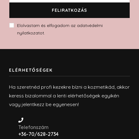
Elolvastam és elfogadom az adatvédelmi
nyilatkozatot.
ELÉRHETŐSÉGEK
Ha szeretnéd profi kezekre bízni a kozmetikád, akkor
keress bizalommal a lenti elérhetőségek egyikén
vagy jelentkezz be egyenesen!
Telefonszám
+36-70/628-2734