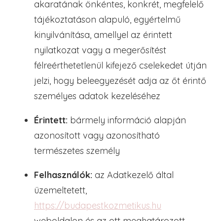
akaratának önkéntes, konkrét, megfelelő
tájékoztatáson alapuló, egyértelmű
kinyilvánítása, amellyel az érintett
nyilatkozat vagy a megerősítést
félreérthetetlenül kifejező cselekedet útján
jelzi, hogy beleegyezését adja az őt érintő
személyes adatok kezeléséhez
Érintett:
bármely információ alapján
azonosított vagy azonosítható
természetes személy
Felhasználók:
az Adatkezelő által
üzemeltetett,
https://budapestkozmetikus.hu
weboldalon és az ott meghatározott