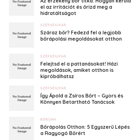
Az érzékeny bőr titka: Hogyan kerüld
el az irritációt és őrizd meg a
hidratáltságot
SZÉPSÉGIPAR
Száraz bőr? Fedezd fel a legjobb
bőrápolási megoldásokat otthon
SZÉPSÉGIPAR
Felejtsd el a pattanásokat! Házi
megoldások, amiket otthon is
kipróbálhatsz
SZÉPSÉGIPAR
Így Ápold a Zsíros Bőrt – Gyors és
Könnyen Betartható Tanácsok
BŐRÜNK
Bőrápolás Otthon: 5 Egyszerű Lépés
a Ragyogó Bőrért