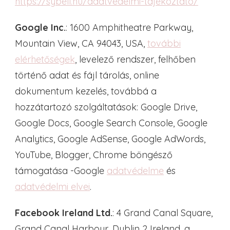
https://sybell.hu/adatvedelmi-tajekoztato/
Google Inc.
: 1600 Amphitheatre Parkway,
Mountain View, CA 94043, USA,
további
elérhetőségek
, levelező rendszer, felhőben
történő adat és fájl tárolás, online
dokumentum kezelés, továbbá a
hozzátartozó szolgáltatások: Google Drive,
Google Docs, Google Search Console, Google
Analytics, Google AdSense, Google AdWords,
YouTube, Blogger, Chrome böngésző
támogatása -Google
adatvédelme
és
adatvédelmi elvei
.
Facebook Ireland Ltd.
: 4 Grand Canal Square,
Grand Canal Harbour, Dublin 2 Ireland, a