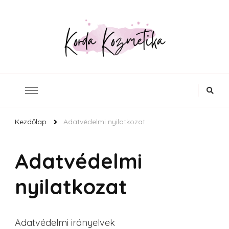
Budapest legjobb kozmetikusa a Nyugati pályaudvarnál
Korda Kozmetika
Kezdőlap
Adatvédelmi nyilatkozat
Adatvédelmi
nyilatkozat
Adatvédelmi irányelvek