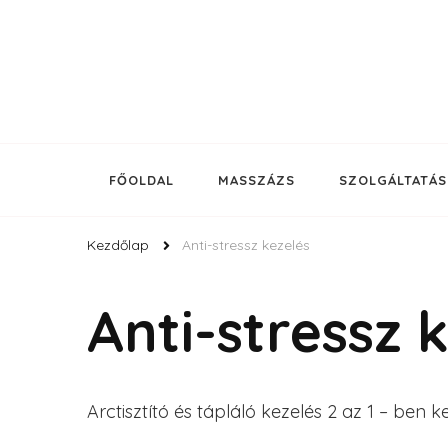
Budapest legjobb kozmetikusa a Nyugati pályaudvarn
Korda Kozmetika
FŐOLDAL
MASSZÁZS
SZOLGÁLTATÁ
Kezdőlap
Anti-stressz kezelés
Anti-stressz 
Arctisztító és tápláló kezelés 2 az 1 – ben ke