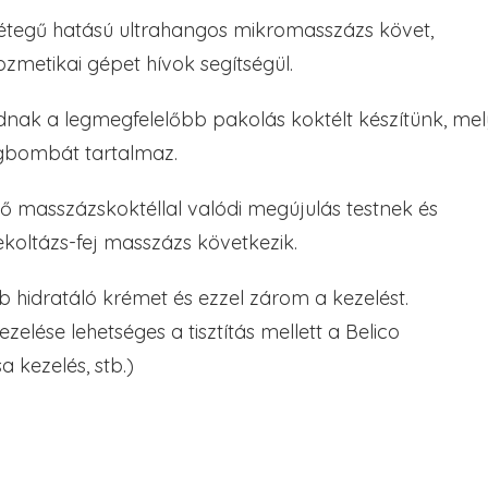
yrétegű hatású ultrahangos mikromasszázs követ,
zmetikai gépet hívok segítségül.
nak a legmegfelelőbb pakolás koktélt készítünk, mel
yagbombát tartalmaz.
ő masszázskoktéllal valódi megújulás testnek és
koltázs-fej masszázs következik.
b hidratáló krémet és ezzel zárom a kezelést.
ése lehetséges a tisztítás mellett a Belico
a kezelés, stb.)