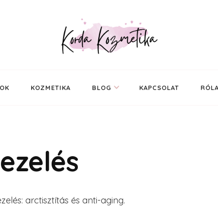
ál
SOK
KOZMETIKA
BLOG
KAPCSOLAT
RÓL
kezelés
zelés: arctisztítás és anti-aging.