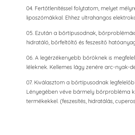
04. Fertőtlenítéssel folytatom, melyet mél
liposzómákkal. Ehhez ultrahangos elektroko
05. Ezután a bőrtípusodnak, bőrproblémáid
hidratáló, bőrfeltöltő és feszesítő hatóan
06. A legérzékenyebb bőröknek is megfelel
léleknek. Kellemes lágy zenére arc-nyak-de
07. Kiválasztom a bőrtípusodnak legfelelőb
Lényegében véve bármely bőrprobléma kezel
termékekkel. (feszesítés, hidratálás, cuperos