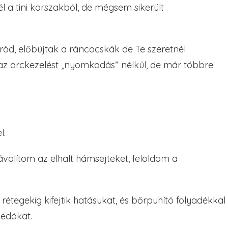
él a tini korszakból, de mégsem sikerült
öd, előbújtak a ráncocskák de Te szeretnél
az arckezelést „nyomkodás” nélkül, de már többre
l.
volítom az elhalt hámsejteket, feloldom a
étegekig kifejtik hatásukat, és bőrpuhító folyadékkal
medókat.