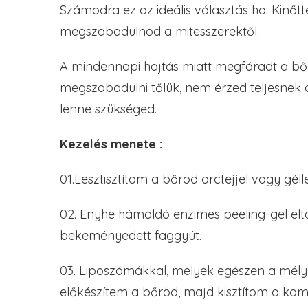
Számodra ez az ideális választás ha: Kinőtt
megszabadulnod a mitesszerektől.
A mindennapi hajtás miatt megfáradt a bőr
megszabadulni tőlük, nem érzed teljesnek 
lenne szükséged.
Kezelés menete :
01.Lesztisztítom a bőröd arctejjel vagy gélle
02. Enyhe hámoldó enzimes peeling-gel eltá
bekeményedett faggyút.
03. Liposzómákkal, melyek egészen a mély r
előkészítem a bőröd, majd kisztítom a ko