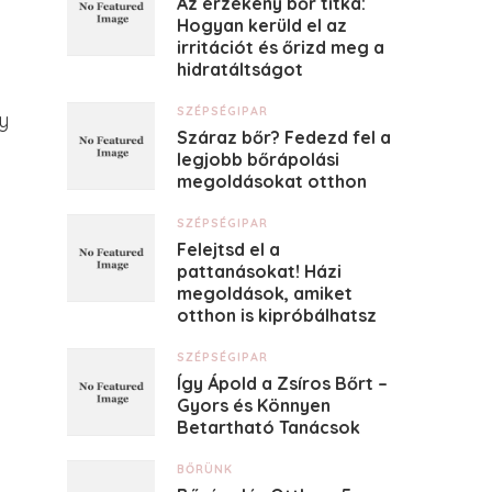
Az érzékeny bőr titka:
Hogyan kerüld el az
irritációt és őrizd meg a
hidratáltságot
SZÉPSÉGIPAR
y
Száraz bőr? Fedezd fel a
legjobb bőrápolási
megoldásokat otthon
SZÉPSÉGIPAR
Felejtsd el a
pattanásokat! Házi
megoldások, amiket
otthon is kipróbálhatsz
SZÉPSÉGIPAR
Így Ápold a Zsíros Bőrt –
Gyors és Könnyen
Betartható Tanácsok
BŐRÜNK