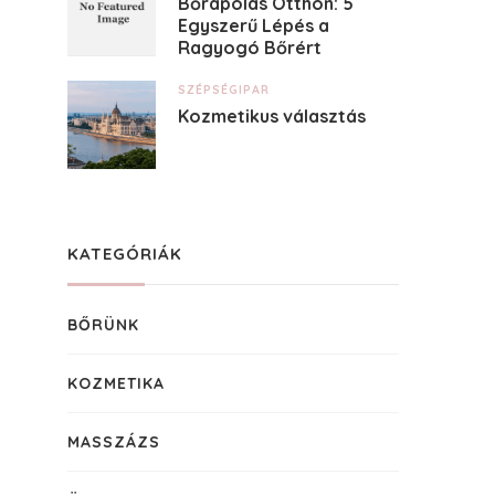
Bőrápolás Otthon: 5
Egyszerű Lépés a
Ragyogó Bőrért
SZÉPSÉGIPAR
Kozmetikus választás
KATEGÓRIÁK
BŐRÜNK
KOZMETIKA
MASSZÁZS